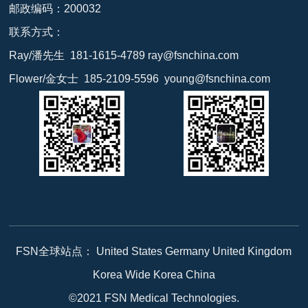
邮政编码：200032
联系方式：
Ray/潘先生 181-1615-4789 ray@fsnchina.com
Flower/金女士 185-2109-5596 young@fsnchina.com
FSN全球站点： United States Germany United Kingdom
Korea Wide Korea China
©2021 FSN Medical Technologies.