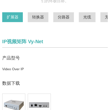
们的终极目标。
扩展器
转换器
分路器
光缆
无
IP视频矩阵 Vy-Net
产品型号
Video Over IP
数据下载